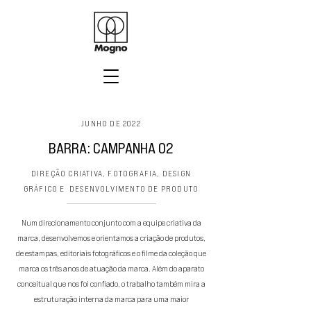
JUNHO DE 2022
BARRA: CAMPANHA 02
DIREÇÃO CRIATIVA, FOTOGRAFIA, DESIGN
GRÁFICO E DESENVOLVIMENTO DE PRODUTO
Num direcionamento conjunto com a equipe criativa da
marca, desenvolvemos e orientamos a criação de produtos,
de estampas, editoriais fotográficos e o filme da coleção que
marca os três anos de atuação da marca. Além do aparato
conceitual que nos foi confiado, o trabalho também mira a
estruturação interna da marca para uma maior