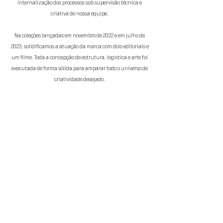
internalização dos processos sob supervisão técnica e
criativa de nossa equipe.
Na coleções lançadas em novembro de 2022 e em julho de
2023, solidificamos a atuação da marca com dois editoriais e
um filme. Toda a concepção de estrutura, logística e arte foi
executada de forma sólida para amparar todo o universo de
criatividade desejado.