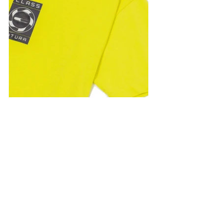
Destinado à CLASS,
OPERA™️
Ver tudo
Posts recentes